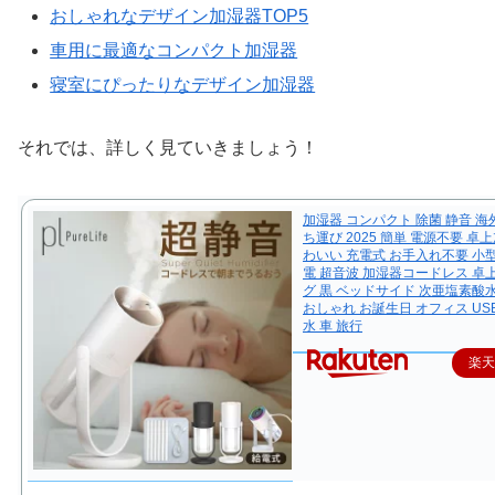
おしゃれなデザイン加湿器TOP5
車用に最適なコンパクト加湿器
寝室にぴったりなデザイン加湿器
それでは、詳しく見ていきましょう！
加湿器 コンパクト 除菌 静音 海
ち運び 2025 簡単 電源不要 卓
わいい 充電式 お手入れ不要 小型
電 超音波 加湿器コードレス 卓
グ 黒 ベッドサイド 次亜塩素酸
おしゃれ お誕生日 オフィス US
水 車 旅行
楽