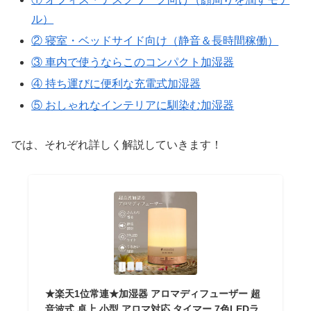
ル）
② 寝室・ベッドサイド向け（静音＆長時間稼働）
③ 車内で使うならこのコンパクト加湿器
④ 持ち運びに便利な充電式加湿器
⑤ おしゃれなインテリアに馴染む加湿器
では、それぞれ詳しく解説していきます！
★楽天1位常連★加湿器 アロマディフューザー 超
音波式 卓上 小型 アロマ対応 タイマー 7色LEDラ