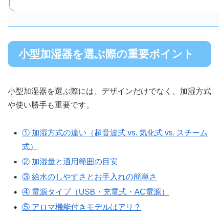
小型加湿器を選ぶ際の重要ポイント
小型加湿器を選ぶ際には、デザインだけでなく、加湿方式
や使い勝手も重要です。
① 加湿方式の違い（超音波式 vs. 気化式 vs. スチーム
式）
② 加湿量と適用範囲の目安
③ 給水のしやすさとお手入れの簡単さ
④ 電源タイプ（USB・充電式・AC電源）
⑤ アロマ機能付きモデルはアリ？