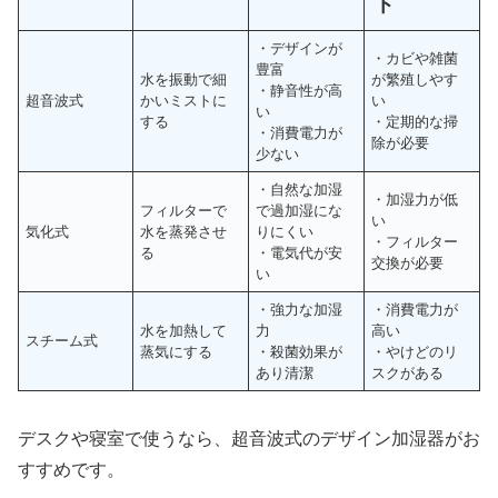
ト
・デザインが
・カビや雑菌
豊富
水を振動で細
が繁殖しやす
・静音性が高
超音波式
かいミストに
い
い
する
・定期的な掃
・消費電力が
除が必要
少ない
・自然な加湿
・加湿力が低
フィルターで
で過加湿にな
い
気化式
水を蒸発させ
りにくい
・フィルター
る
・電気代が安
交換が必要
い
・強力な加湿
・消費電力が
水を加熱して
力
高い
スチーム式
蒸気にする
・殺菌効果が
・やけどのリ
あり清潔
スクがある
デスクや寝室で使うなら、超音波式のデザイン加湿器がお
すすめです。