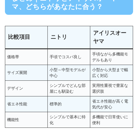
マ、どちらがあなたに合う？
アイリスオー
比較項目
ニトリ
ヤマ
手頃ながら多機能モ
価格帯
手頃でコスパ良し
デルもあり
小型～中型モデルが
小型から大型まで幅
サイズ展開
中心
広く対応
シンプルでどんな部
実用性重視で豊富な
デザイン
屋にも馴染む
選択肢
省エネ性能が高く電
省エネ性能
標準的
気代が安心
シンプルで基本に特
多機能で日常使いに
機能性
化
便利