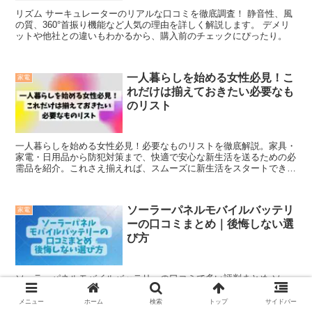
リズム サーキュレーターのリアルな口コミを徹底調査！ 静音性、風
の質、360°首振り機能など人気の理由を詳しく解説します。 デメリ
ットや他社との違いもわかるから、購入前のチェックにぴったり。
一人暮らしを始める女性必見！こ
家電
れだけは揃えておきたい必要なも
のリスト
一人暮らしを始める女性必見！必要なものリストを徹底解説。家具・
家電・日用品から防犯対策まで、快適で安心な新生活を送るための必
需品を紹介。これさえ揃えれば、スムーズに新生活をスタートできま
す。
ソーラーパネルモバイルバッテリ
家電
ーの口コミまとめ｜後悔しない選
び方
ソーラーパネルモバイルバッテリーの口コミで多い評判まとめ ソー
ラーパネルモバイルバッテリーの口コミで多い評判をまとめてみまし
た。 ①充電スピードが遅いという声 ②日光の当て方にコツがいる ③
メニュー
ホーム
検索
トップ
サイドバー
防災・アウトドアには便利という評価 ④バッテリー容...