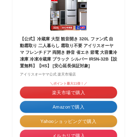
【公式】冷蔵庫 大型 観音開き 320L ファン式 自
動霜取り 二人暮らし 霜取り不要 アイリスオーヤ
マ フレンチドア 両開き 静音 省エネ 節電 大容量冷
凍庫 冷凍冷蔵庫 ブラック シルバー IRSN-32B【設
置無料】【HS】 [安心延長保証対象]
アイリスオーヤマ公式 楽天市場店
＼ポイント最大11倍！／
楽天市場で購入
Amazonで購入
Yahooショッピングで購入
メルカリで購入