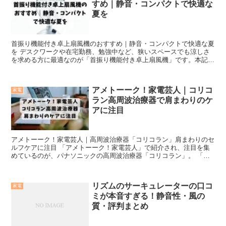
すめ｜静音・コンパクトで快適な
夏を
首振り機能付き卓上扇風機のおすすめ｜静音・コンパクトで快適な夏
を デスクワークや在宅勤務、勉強中など、狭いスペースでも涼しさ
を求める方に最適なのが「首振り機能付き卓上扇風機」です。本記事
では、静音性やコンパクトさ、風量調整機能などを備えたお...
アメトーーク！家電芸人｜コリコ
家電
ラン高周波治療器で肩まわりのケ
アに注目
アメトーーク！家電芸人｜高周波治療器「コリコラン」肩まわりのセ
ルフケアに注目 「アメトーーク！家電芸人」で紹介され、注目を集
めているのが、パナソニックの高周波治療器「コリコラン」。 「肩
こりが気になるけど、何か手軽に使えるアイテムはないかな...
リズムのサーキュレーターの口コ
家電
ミが本音すぎる！静音性・風の
質・評判まとめ