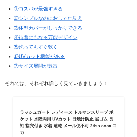
①コスパが最強すぎる
②シンプルなのにおしゃれ見え
③体型カバーがしっかりできる
④街着にもなる万能デザイン
⑤洗ってもすぐ乾く
⑥UVカット機能がある
⑦サイズ展開が豊富
それでは、それぞれ詳しく見ていきましょう！
ラッシュガード レディース ドルマンスリーブ ポ
ケット 水陸両用 UVカット 日焼け防止 裾ゴム 長
袖 指穴付き 水着 速乾 メール便不可 24ss coca コ
カ