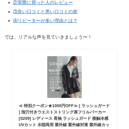
②実際に買った人のレビュー
③良い口コミと悪い口コミの差
④リピーターが多い理由とは？
では、リアルな声を見ていきましょう〜！
≪ 特別クーポン★1000円OFF≫ [ ラッシュガード
] 指穴付きウエストストリング肩フリルパーカー
[S209] レディース 長袖 ラッシュガード 接触冷感
UVカット 水陸両用 紫外線 紫外線対策 紫外線カッ