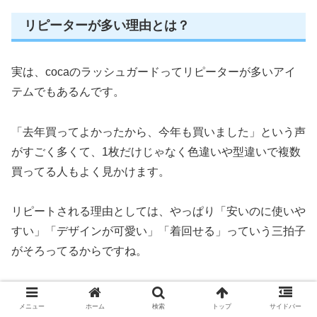
リピーターが多い理由とは？
実は、cocaのラッシュガードってリピーターが多いアイ
テムでもあるんです。
「去年買ってよかったから、今年も買いました」という声
がすごく多くて、1枚だけじゃなく色違いや型違いで複数
買ってる人もよく見かけます。
リピートされる理由としては、やっぱり「安いのに使いや
すい」「デザインが可愛い」「着回せる」っていう三拍子
がそろってるからですね。
しかも、毎年ちょっとずつデザインや色味がアップデート
メニュー
ホーム
検索
トップ
サイドバー
されているので、「今年のもチェックしとこ！」ってなっ