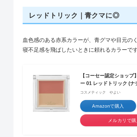
レッドトリック｜青クマに◎
血色感のある赤系カラーが、青グマや目元の
寝不足感を飛ばしたいときに頼れるカラーで
【コーセー認定ショップ】25
ー 01 レッドトリック (ナ
コスメティック やよい
Amazonで購入
メルカリで購